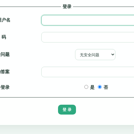
登录
用户名
 码
全问题
的答案
身登录
是
否