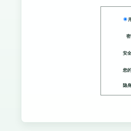
密
安
您
隐