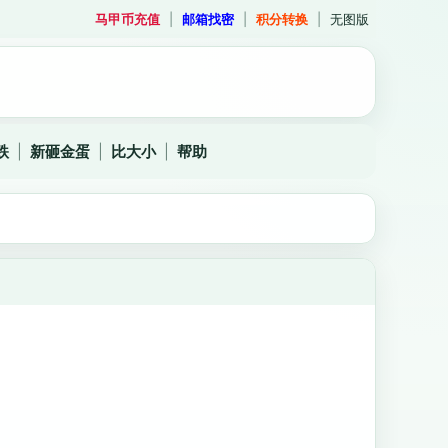
马甲币充值
|
邮箱找密
|
积分转换
|
无图版
跌
|
新砸金蛋
|
比大小
|
帮助