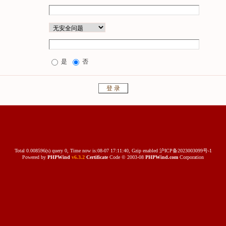
是
否
Total 0.008596(s) query 0, Time now is:08-07 17:11:40, Gzip enabled
沪ICP备2023003099号-1
Powered by
PHPWind
v6.3.2
Certificate
Code © 2003-08
PHPWind.com
Corporation