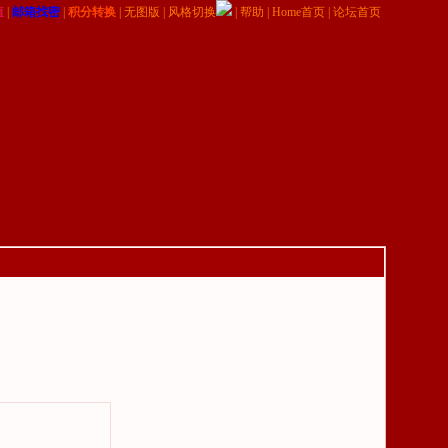
值
|
邮箱找密
|
积分转换
|
无图版
|
风格切换
|
帮助
|
Home首页
|
论坛首页