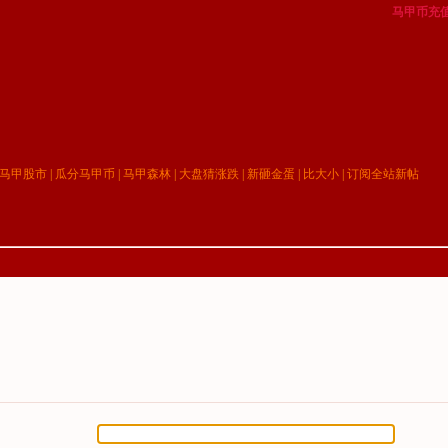
马甲币充
马甲股市
|
瓜分马甲币
|
马甲森林
|
大盘猜涨跌
|
新砸金蛋
|
比大小
|
订阅全站新帖