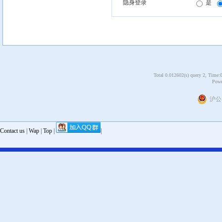
隐身登录
是
Total 0.012602(s) query 2, Time:
Powe
沪公网
Contact us
|
Wap
|
Top
|
|