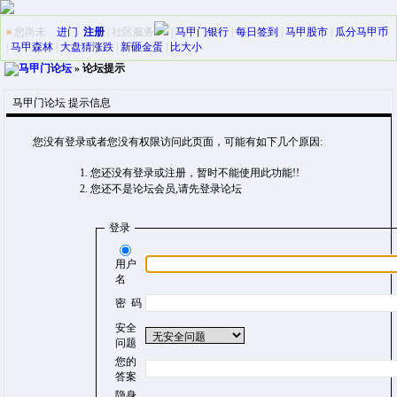
»
您尚未
进门
注册
|
社区服务
|
马甲门银行
|
每日签到
|
马甲股市
|
瓜分马甲币
|
马甲森林
|
大盘猜涨跌
|
新砸金蛋
|
比大小
马甲门论坛
» 论坛提示
马甲门论坛 提示信息
您没有登录或者您没有权限访问此页面，可能有如下几个原因:
您还没有登录或注册，暂时不能使用此功能!!
您还不是论坛会员,请先登录论坛
登录
用户
名
密 码
安全
问题
您的
答案
隐身