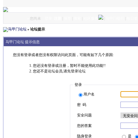
»
您尚未
登录
注册
|
推荐
|
搜索
|
社区服务
|
马甲门银行
|
每日签
马甲门论坛
» 论坛提示
马甲门论坛 提示信息
您没有登录或者您没有权限访问此页面，可能有如下几个原因:
您还没有登录或注册，暂时不能使用此功能!!
您还不是论坛会员,请先登录论坛
登录
用户名
密 码
安全问题
您的答案
隐身登录
是