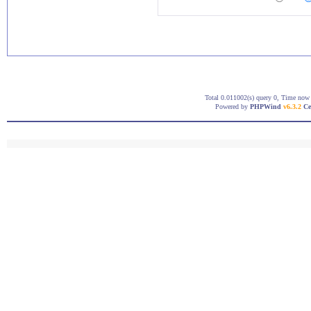
Total 0.011002(s) query 0, Time now 
Powered by
PHPWind
v6.3.2
Ce