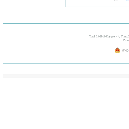
Total 0.029166(s) query 4, Time:
Powe
沪公网