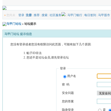
»
您尚未
登录
注册
|
推荐
|
搜索
|
社区服务
|
马甲门银行
|
每日签到
|
马甲股市
马甲门论坛
» 论坛提示
马甲门论坛 提示信息
您没有登录或者您没有权限访问此页面，可能有如下几个原因:
帖子ID非法
您还不是论坛会员,请先登录论坛
登录
用户名
密 码
安全问题
您的答案
隐身登录
是