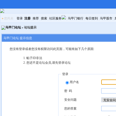
»
您尚未
登录
注册
|
推荐
|
搜索
|
社区服务
|
马甲门银行
|
每日签到
|
马甲股市
|
马甲门论坛
» 论坛提示
马甲门论坛 提示信息
您没有登录或者您没有权限访问此页面，可能有如下几个原因:
帖子ID非法
您还不是论坛会员,请先登录论坛
登录
用户名
密 码
安全问题
您的答案