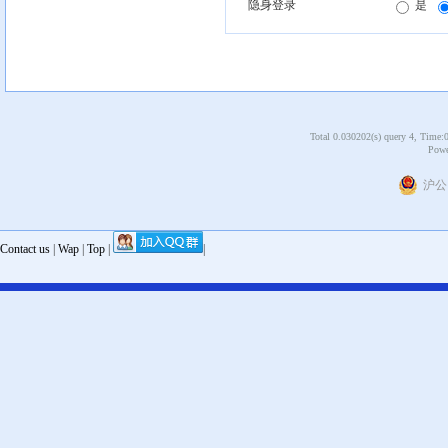
隐身登录
是
Total 0.030202(s) query 4, Time:
Powe
沪公网
Contact us
|
Wap
|
Top
|
|