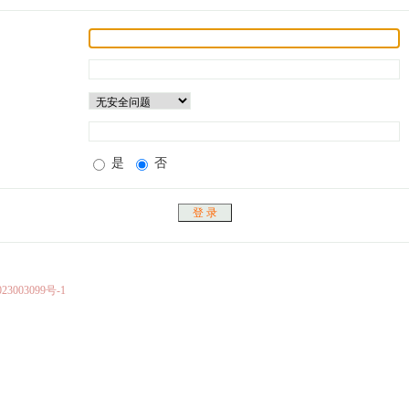
是
否
23003099号-1