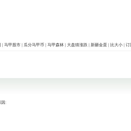
到
|
马甲股市
|
瓜分马甲币
|
马甲森林
|
大盘猜涨跌
|
新砸金蛋
|
比大小
|
订
因: