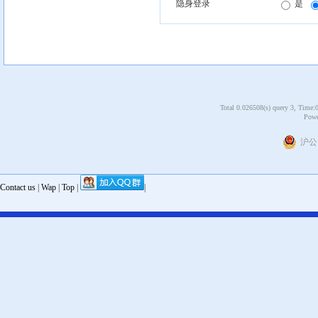
隐身登录
是
Total 0.026508(s) query 3, Time:
Powe
沪公网
Contact us
|
Wap
|
Top
|
|