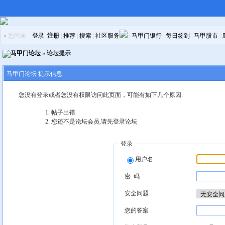
»
您尚未
登录
注册
|
推荐
|
搜索
|
社区服务
|
马甲门银行
|
每日签到
|
马甲股市
|
马甲门论坛
» 论坛提示
马甲门论坛 提示信息
您没有登录或者您没有权限访问此页面，可能有如下几个原因:
帖子出错
您还不是论坛会员,请先登录论坛
登录
用户名
密 码
安全问题
您的答案