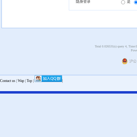
隐身登录
是
Total 0.026531(s) query 4, Time:
Powe
沪公网
Contact us
|
Wap
|
Top
|
|