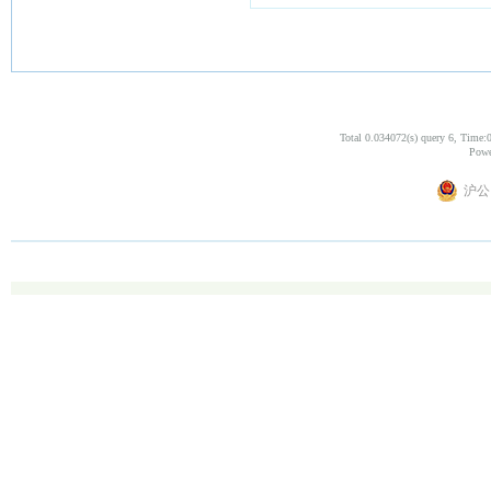
Total 0.034072(s) query 6, Time:
Powe
沪公网