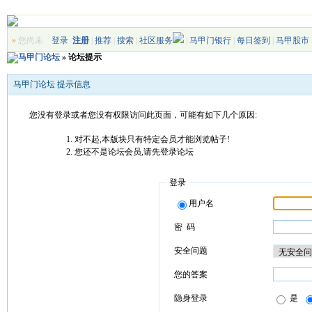
»
您尚未
登录
注册
|
推荐
|
搜索
|
社区服务
|
马甲门银行
|
每日签到
|
马甲股市
马甲门论坛
» 论坛提示
马甲门论坛 提示信息
您没有登录或者您没有权限访问此页面，可能有如下几个原因:
对不起,本版块只有特定会员才能浏览帖子!
您还不是论坛会员,请先登录论坛
登录
用户名
密 码
安全问题
您的答案
隐身登录
是