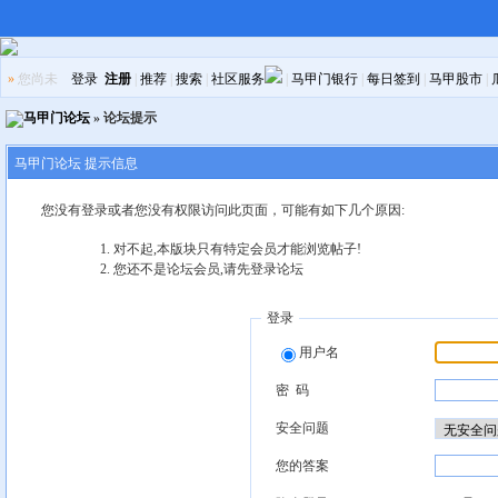
»
您尚未
登录
注册
|
推荐
|
搜索
|
社区服务
|
马甲门银行
|
每日签到
|
马甲股市
|
马甲门论坛
» 论坛提示
马甲门论坛 提示信息
您没有登录或者您没有权限访问此页面，可能有如下几个原因:
对不起,本版块只有特定会员才能浏览帖子!
您还不是论坛会员,请先登录论坛
登录
用户名
密 码
安全问题
您的答案