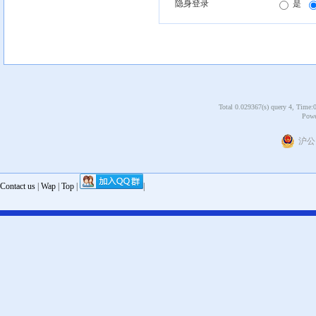
隐身登录
是
Total 0.029367(s) query 4, Time:
Powe
沪公网
Contact us
|
Wap
|
Top
|
|