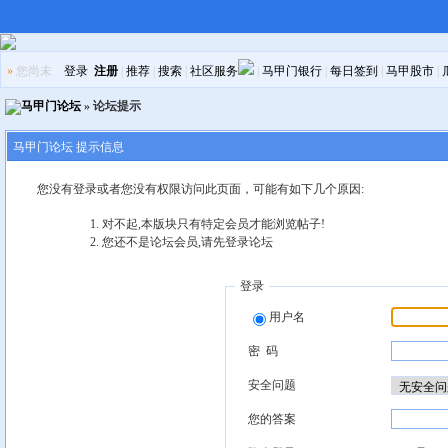
»
您尚未
登录
注册
|
推荐
|
搜索
|
社区服务
|
马甲门银行
|
每日签到
|
马甲股市
|
马甲门论坛
» 论坛提示
马甲门论坛 提示信息
您没有登录或者您没有权限访问此页面，可能有如下几个原因:
对不起,本版块只有特定会员才能浏览帖子!
您还不是论坛会员,请先登录论坛
登录
用户名
密 码
安全问题
您的答案