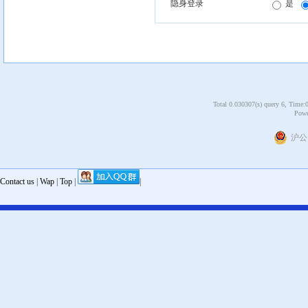
隐身登录
是
Total 0.030307(s) query 6, Time:
Powe
沪公网
Contact us
|
Wap
|
Top
|
|