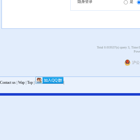
隐身登录
是
Total 0.019537(s) query 3, Time:
Powe
沪公网
Contact us
|
Wap
|
Top
|
|