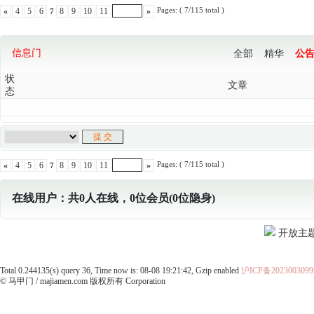
Pages: ( 7/115 total )
«
4
5
6
8
9
10
11
»
7
信息门
全部
精华
公
状
文章
态
Pages: ( 7/115 total )
«
4
5
6
8
9
10
11
»
7
在线用户：共0人在线，0位会员(0位隐身)
开放主
Total 0.244135(s) query 36, Time now is: 08-08 19:21:42, Gzip enabled
沪ICP备202300309
© 马甲门 / majiamen.com 版权所有 Corporation