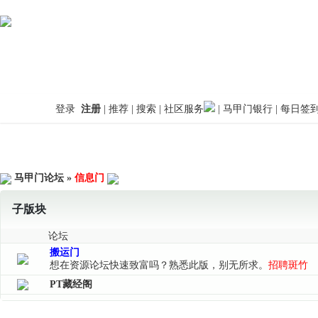
登录
注册
|
推荐
|
搜索
|
社区服务
|
马甲门银行
|
每日签
马甲门论坛
»
信息门
子版块
论坛
搬运门
想在资源论坛快速致富吗？熟悉此版，别无所求。
招聘斑竹
PT藏经阁