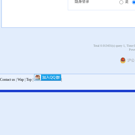
隐身登录
是
Total 0.013431(s) query 1, Time:
Powe
沪公网
Contact us
|
Wap
|
Top
|
|