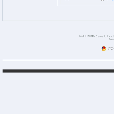
Total 0.010318(s) query 0, Time:
Powe
沪公网