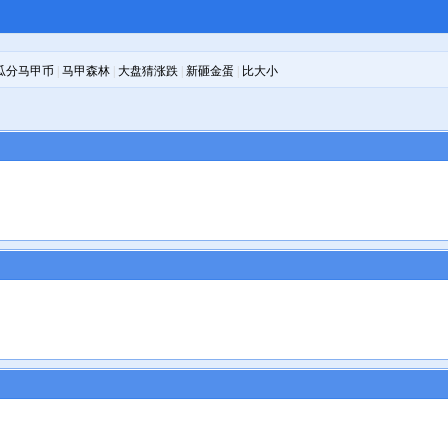
瓜分马甲币
|
马甲森林
|
大盘猜涨跌
|
新砸金蛋
|
比大小