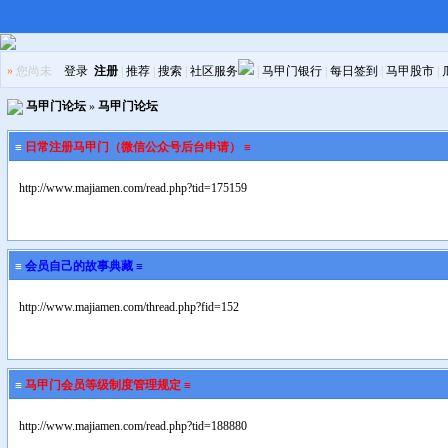
»
您尚未
登录
注册
|
推荐
|
搜索
|
社区服务
|
马甲门银行
|
每日签到
|
马甲股市
|
马甲门论坛
»
马甲门论坛
≡
日常注册马甲门（微信公众号后台申请） ≡
http://www.majiamen.com/read.php?tid=175159
≡
会员自己的故事典藏 ≡
http://www.majiamen.com/thread.php?fid=152
≡
马甲门会员等级制度管理规定 ≡
http://www.majiamen.com/read.php?tid=188880