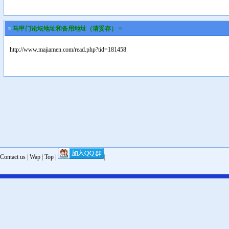
≡
马甲门论坛地址和备用地址（请妥存） ≡
http://www.majiamen.com/read.php?tid=181458
Contact us
|
Wap
|
Top
|
|