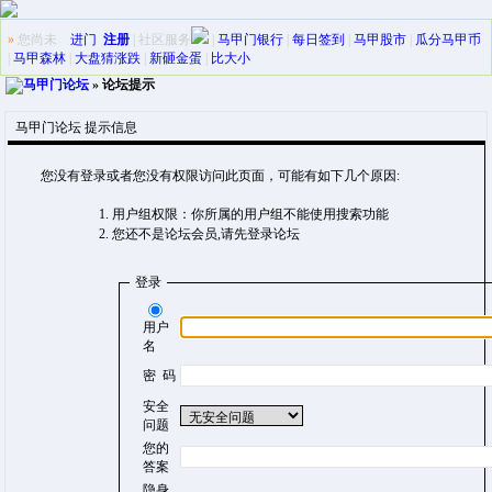
»
您尚未
进门
注册
|
社区服务
|
马甲门银行
|
每日签到
|
马甲股市
|
瓜分马甲币
|
马甲森林
|
大盘猜涨跌
|
新砸金蛋
|
比大小
马甲门论坛
» 论坛提示
马甲门论坛 提示信息
您没有登录或者您没有权限访问此页面，可能有如下几个原因:
用户组权限：你所属的用户组不能使用搜索功能
您还不是论坛会员,请先登录论坛
登录
用户
名
密 码
安全
问题
您的
答案
隐身