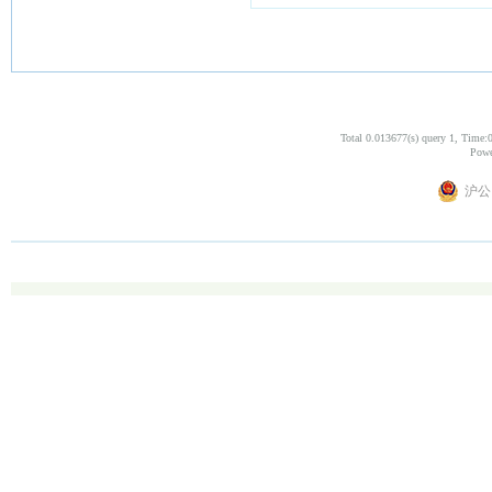
Total 0.013677(s) query 1, Time:
Powe
沪公网