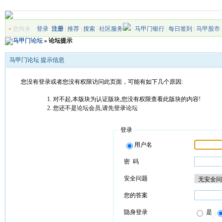
»
您尚未
登录
注册
|
推荐
|
搜索
|
社区服务
|
马甲门银行
|
每日签到
|
马甲股市
马甲门论坛
» 论坛提示
马甲门论坛 提示信息
您没有登录或者您没有权限访问此页面，可能有如下几个原因:
对不起,本版块为认证版块,您没有权限查看此版块的内容!
您还不是论坛会员,请先登录论坛
登录
用户名
密 码
安全问题
您的答案
隐身登录
是