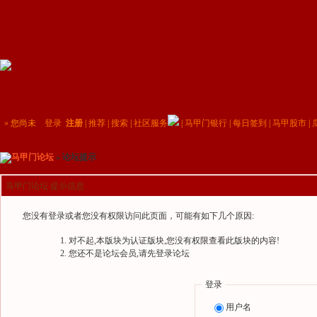
»
您尚未
登录
注册
|
推荐
|
搜索
|
社区服务
|
马甲门银行
|
每日签到
|
马甲股市
|
马甲门论坛
» 论坛提示
马甲门论坛 提示信息
您没有登录或者您没有权限访问此页面，可能有如下几个原因:
对不起,本版块为认证版块,您没有权限查看此版块的内容!
您还不是论坛会员,请先登录论坛
登录
用户名