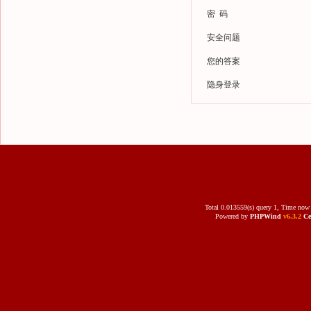
密 码
安全问题
您的答案
隐身登录
Total 0.013559(s) query 1, Time now 
Powered by
PHPWind
v6.3.2
Ce