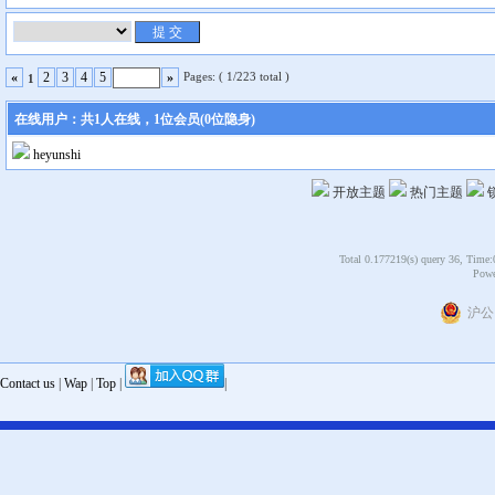
Pages: ( 1/223 total )
«
2
3
4
5
»
1
在线用户：共1人在线，1位会员(0位隐身)
heyunshi
开放主题
热门主题
Total 0.177219(s) query 36, Time:
Powe
沪公网
Contact us
|
Wap
|
Top
|
|