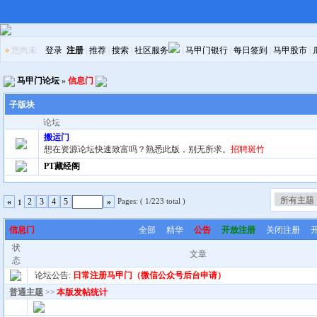
»
您尚未
登录
注册
|
推荐
|
搜索
|
社区服务
|
马甲门银行
|
每日签到
|
马甲股市
|
马甲门论坛
»
信息门
子版块
论坛
搬运门
想在资源论坛快速致富吗？熟悉此版，别无所求。
招聘斑竹
PT藏经阁
Pages: ( 1/223 total )
«
2
3
4
5
»
1
信息门
全部
精华
公告
开放注册
关闭注册
状
文章
态
论坛公告:
日常注册马甲门（微信公众号后台申请）
普通主题
>>
本版发帖统计