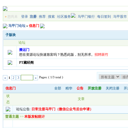
»
您尚未
登录
注册
|
推荐
|
搜索
|
社区服务
|
马甲门银行
|
每日签到
|
马甲股市
马甲门论坛
»
信息门
子版块
论坛
搬运门
想在资源论坛快速致富吗？熟悉此版，别无所求。
招聘斑竹
PT藏经阁
Pages: ( 1/3 total )
«
2
3
»
1
信息门
全部
精华
公告
开放注册
关闭注册
开
状
文章
态
论坛公告:
日常注册马甲门（微信公众号后台申请）
普通主题
>>
本版发帖统计