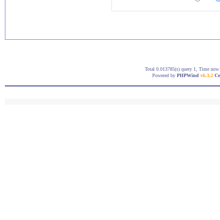
Total 0.013785(s) query 1, Time now 
Powered by
PHPWind
v6.3.2
Ce