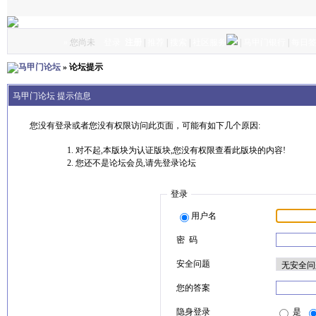
»
您尚未
登录
注册
|
推荐
|
搜索
|
社区服务
|
马甲门银行
|
每日
马甲门论坛
» 论坛提示
马甲门论坛 提示信息
您没有登录或者您没有权限访问此页面，可能有如下几个原因:
对不起,本版块为认证版块,您没有权限查看此版块的内容!
您还不是论坛会员,请先登录论坛
登录
用户名
密 码
安全问题
您的答案
隐身登录
是