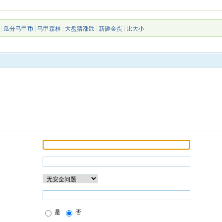
|
瓜分马甲币
|
马甲森林
|
大盘猜涨跌
|
新砸金蛋
|
比大小
是
否