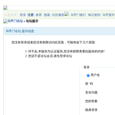
»
您尚未
登录
注册
|
推荐
|
搜索
|
社区服务
|
马甲门银行
|
每日签到
|
马甲股市
马甲门论坛
» 论坛提示
马甲门论坛 提示信息
您没有登录或者您没有权限访问此页面，可能有如下几个原因:
对不起,本版块为认证版块,您没有权限查看此版块的内容!
您还不是论坛会员,请先登录论坛
登录
用户名
密 码
安全问题
您的答案
隐身登录