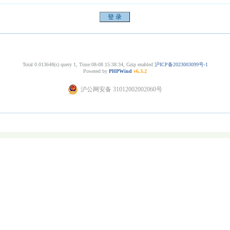
Total 0.013648(s) query 1, Time:08-08 15:38:34, Gzip enabled
沪ICP备2023003099号-1
Powered by
PHPWind
v6.3.2
沪公网安备 31012002002060号